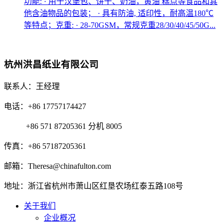
功能: · 用于汉堡包、饼干、奶油，黄油 糕点等食品和其
他含油物品的包装； · 具有防油, 适印性，耐高温180℃
等特点；克重: · 28-70GSM，常规克重28/30/40/45/50G...
杭州洪昌纸业有限公司
联系人：王经理
电话：+86 17757174427
+86 571 87205361 分机 8005
传真：+86 57187205361
邮箱：Theresa@chinafulton.com
地址：浙江省杭州市萧山区红垦农场红泰五路108号
关于我们
企业概况