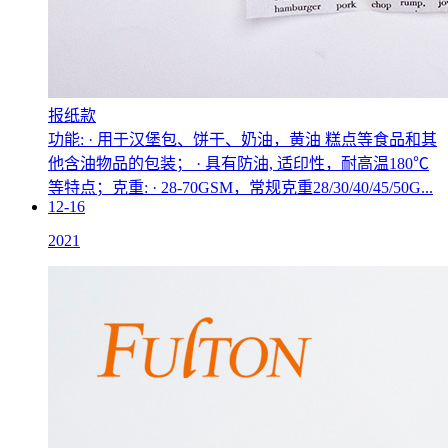
报纸款
功能: · 用于汉堡包、饼干、奶油，黄油 糕点等食品和其
他含油物品的包装； · 具有防油, 适印性，耐高温180℃
等特点；克重: · 28-70GSM，常规克重28/30/40/45/50G...
12-16
2021