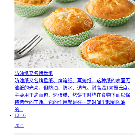
防油纸又名烤盘纸
防油纸又名烤盘纸、烤箱纸、蒸笼纸。这种纸的表面无
油纸的光亮，但防油、防水、透气。耐高温180摄氏度。
主要用于烤面包、烤蛋糕、烤饼干时垫在食物下面以保
持烤盘的干净。它的作用就是在一定时间里起到防油
的...
12-16
2021