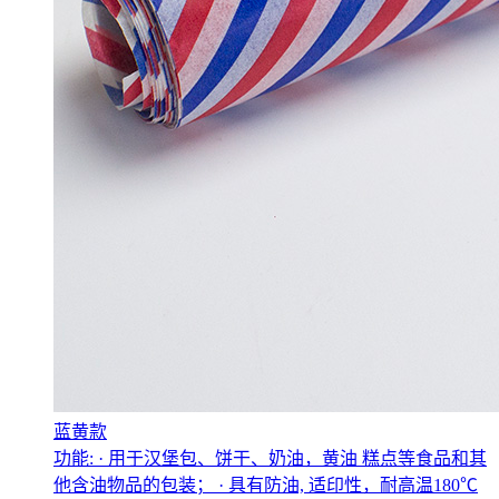
蓝黄款
功能: · 用于汉堡包、饼干、奶油，黄油 糕点等食品和其
他含油物品的包装； · 具有防油, 适印性，耐高温180℃