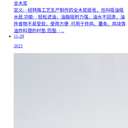
全木浆
定义: · 经特殊工艺生产制作的全木浆纸张，也叫吸油吸
水纸.功能: · 轻松滤油，油脂吸附力强，油水不回渗，油
炸食物不易受软，使用方便, 可用于炸鸡、薯条、鸡块等
油炸料理的衬垫.范围: · ...
11-29
2021