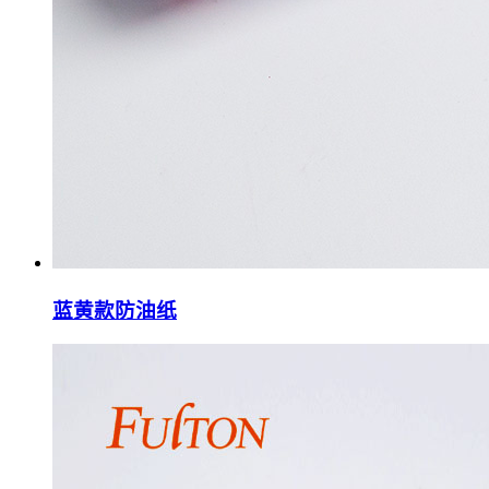
蓝黄款防油纸