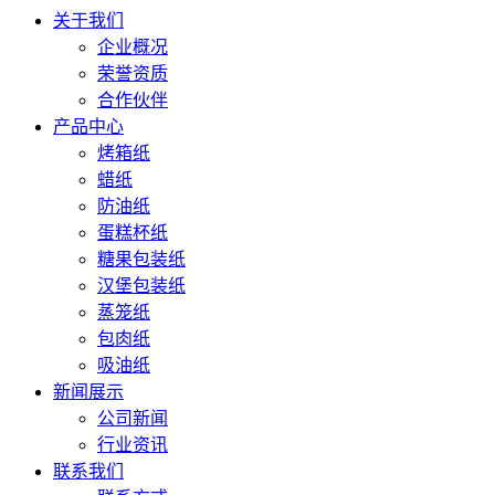
关于我们
企业概况
荣誉资质
合作伙伴
产品中心
烤箱纸
蜡纸
防油纸
蛋糕杯纸
糖果包装纸
汉堡包装纸
蒸笼纸
包肉纸
吸油纸
新闻展示
公司新闻
行业资讯
联系我们