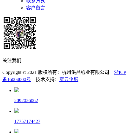
联系方式
客户留言
关注我们
Copyright © 2021 版权所有：杭州洪昌纸业有限公司
浙ICP
备16004000号
技术支持：
奕云企服
2092026062
17757174427