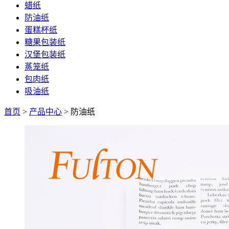
蜡纸
防油纸
蛋糕杯纸
糖果包装纸
汉堡包装纸
蒸笼纸
包肉纸
吸油纸
首页
>
产品中心
>
防油纸