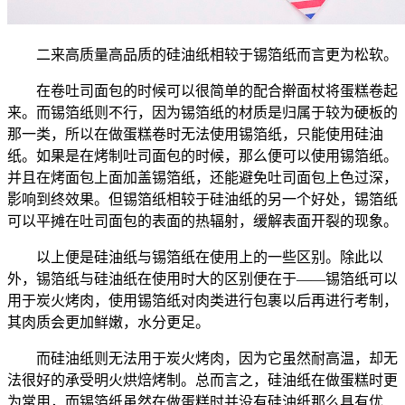
二来高质量高品质的硅油纸相较于锡箔纸而言更为松软。
在卷吐司面包的时候可以很简单的配合擀面杖将蛋糕卷起
来。而锡箔纸则不行，因为锡箔纸的材质是归属于较为硬板的
那一类，所以在做蛋糕卷时无法使用锡箔纸，只能使用硅油
纸。如果是在烤制吐司面包的时候，那么便可以使用锡箔纸。
并且在烤面包上面加盖锡箔纸，还能避免吐司面包上色过深，
影响到终效果。但锡箔纸相较于硅油纸的另一个好处，锡箔纸
可以平摊在吐司面包的表面的热辐射，缓解表面开裂的现象。
以上便是硅油纸与锡箔纸在使用上的一些区别。除此以
外，锡箔纸与硅油纸在使用时大的区别便在于——锡箔纸可以
用于炭火烤肉，使用锡箔纸对肉类进行包裹以后再进行考制，
其肉质会更加鲜嫩，水分更足。
而硅油纸则无法用于炭火烤肉，因为它虽然耐高温，却无
法很好的承受明火烘焙烤制。总而言之，硅油纸在做蛋糕时更
为常用，而锡箔纸虽然在做蛋糕时并没有硅油纸那么具有优