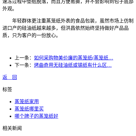
速冻过程中垫纸脱落，而且方便易撕，并不会影响到包子底部
外观。
年轻群体更注重蒸笼纸外表的食品包装，虽然市场上仿制
进口产的硅油纸越来越多，但洪昌依然始终坚持做好产品品
质，只为客户的一份放心。
上一条：
如何采购物美价廉的蒸笼纸(蒸笼纸…
下一条：
烤曲奇用无硅油纸或锡纸有什么区…
返 回
标签
蒸笼纸家用
蒸笼纸哪里买
哪个牌子的蒸笼纸好
相关新闻