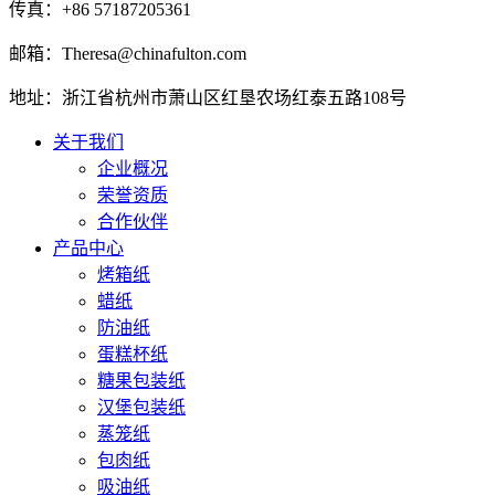
传真：+86 57187205361
邮箱：Theresa@chinafulton.com
地址：浙江省杭州市萧山区红垦农场红泰五路108号
关于我们
企业概况
荣誉资质
合作伙伴
产品中心
烤箱纸
蜡纸
防油纸
蛋糕杯纸
糖果包装纸
汉堡包装纸
蒸笼纸
包肉纸
吸油纸