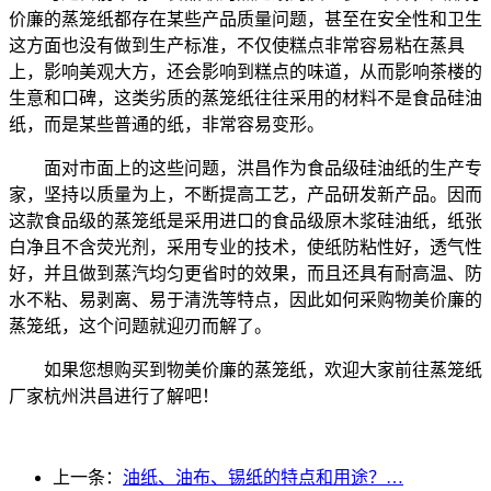
价廉的蒸笼纸都存在某些产品质量问题，甚至在安全性和卫生
这方面也没有做到生产标准，不仅使糕点非常容易粘在蒸具
上，影响美观大方，还会影响到糕点的味道，从而影响茶楼的
生意和口碑，这类劣质的蒸笼纸往往采用的材料不是食品硅油
纸，而是某些普通的纸，非常容易变形。
面对市面上的这些问题，洪昌作为食品级硅油纸的生产专
家，坚持以质量为上，不断提高工艺，产品研发新产品。因而
这款食品级的蒸笼纸是采用进口的食品级原木浆硅油纸，纸张
白净且不含荧光剂，采用专业的技术，使纸防粘性好，透气性
好，并且做到蒸汽均匀更省时的效果，而且还具有耐高温、防
水不粘、易剥离、易于清洗等特点，因此如何采购物美价廉的
蒸笼纸，这个问题就迎刃而解了。
如果您想购买到物美价廉的蒸笼纸，欢迎大家前往蒸笼纸
厂家杭州洪昌进行了解吧！
上一条：
油纸、油布、锡纸的特点和用途？…